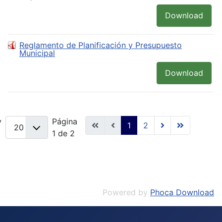
Download
Reglamento de Planificación y Presupuesto
Municipal
Download
y
Página
1
2
1 de 2
Powered by
Phoca Download