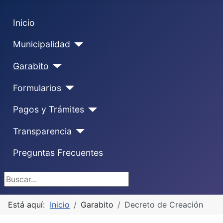
Inicio
Municipalidad
Garabito
Formularios
Pagos y Trámites
Transparencia
Preguntas Frecuentes
Buscar...
Está aquí:
Inicio
Garabito
Decreto de Creación